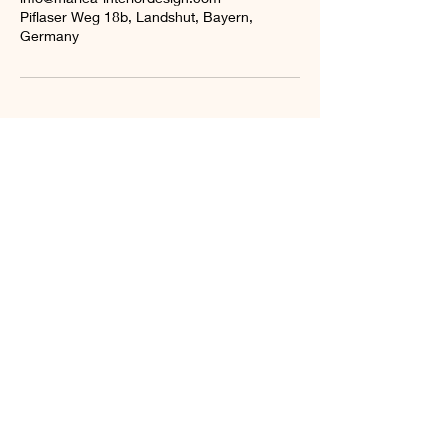
Piflaser Weg 18b, Landshut, Bayern,
Germany
Kontakt:
marlea INTERIOR & DESIGN
Ramona Attenberger
84034 Landshut, Deutschland
E-Mail:
info@marlea-interiordesign.com
Tel. 0171 /
65 45 45 6