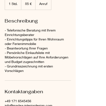
Euro
1 Std.
1
85 €
Anruf
S
t
d
Beschreibung
- Telefonische Beratung mit Ihrem
Einrichtungsberater
- Einrichtungstipps für Ihren Wohnraum
oder Ferienimmobilie
- Beantwortung Ihrer Fragen
- Persönliche Einkaufsliste mit
Möbelvorschlägen auf Ihre Anforderungen
und Budget zugeschnitten
- Grundrisszeichnung mit ersten
Vorschlägen
Kontaktangaben
+49 171 6545456
info@marlea-interiordesign.com